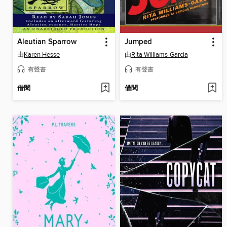
Aleutian Sparrow
Jumped
由
Karen Hesse
由
Rita Williams-Garcia
有聲書
有聲書
借閱
借閱