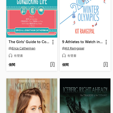
The Girls' Guide to Conquering Life
9 Athletes to Watch in the 2018 Winter Olympics
由
Erica Catherman
由
Kit Ramgopal
有聲書
有聲書
借閱
借閱