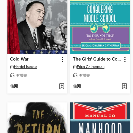
Cold War
The Girls' Guide to Conquering Middle School
由
Harriet Isecke
由
Erica Catherman
有聲書
有聲書
借閱
借閱