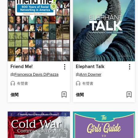
Friend Me!
Elephant Talk
由
Francesca Davis DiPiazza
由
Ann Downer
有聲書
有聲書
借閱
借閱