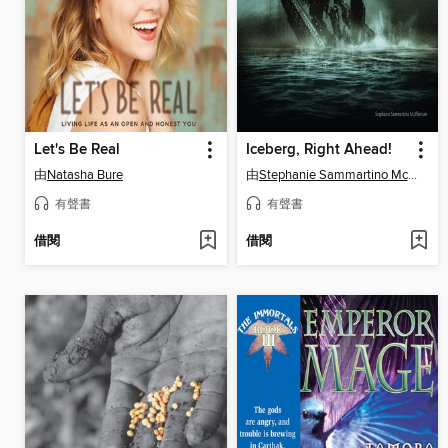
Let's Be Real
Iceberg, Right Ahead!
由
Natasha Bure
由
Stephanie Sammartino McPherson
有聲書
有聲書
借閱
借閱