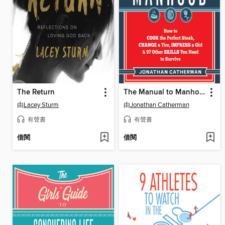
The Return
The Manual to Manhood
由
Lacey Sturm
由
Jonathan Catherman
有聲書
有聲書
借閱
借閱