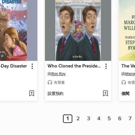
-Day Disaster
Who Cloned the President?
The Ve
由
Ron Roy
由
Marge
有聲書
有聲
設置預約
借閱
1
2
3
4
5
6
7