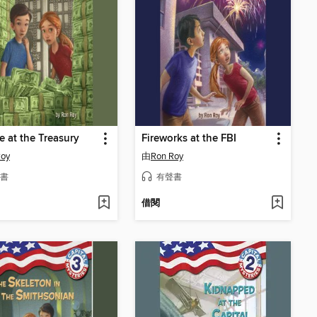
e at the Treasury
Fireworks at the FBI
Roy
由
Ron Roy
書
有聲書
借閱