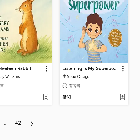
lveteen Rabbit
Listening is My Superpower
ry Williams
由
Alicia Ortego
書
有聲書
借閱
…
42