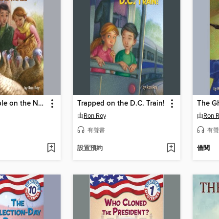
Turkey Trouble on the National Mall
Trapped on the D.C. Train!
The G
由
Ron Roy
由
Ron 
有聲書
有聲
設置預約
借閱