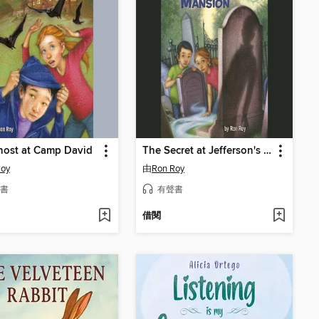
host at Camp David
The Secret at Jefferson's Mansion
Roy
由
Ron Roy
書
有聲書
借閱