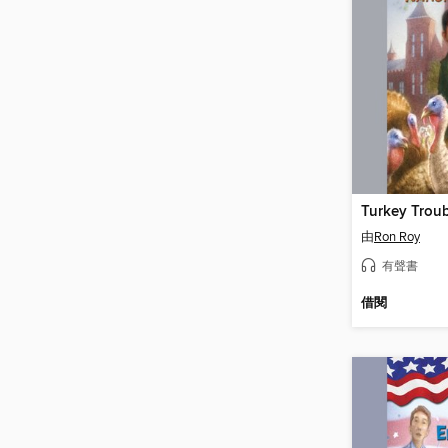
由
Ron Roy
有聲書
借閱