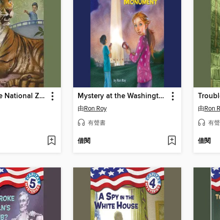
A Thief at the National Zoo
Mystery at the Washington Monument
Troubl
由
Ron Roy
由
Ron 
有聲書
有聲
借閱
借閱