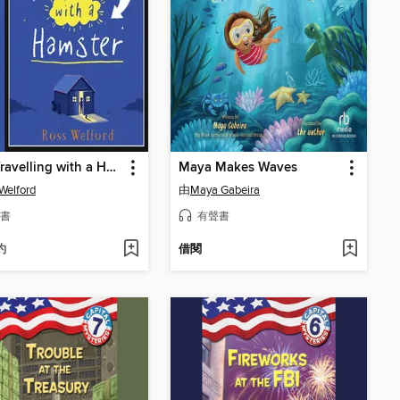
Time Travelling with a Hamster
Maya Makes Waves
Welford
由
Maya Gabeira
書
有聲書
約
借閱