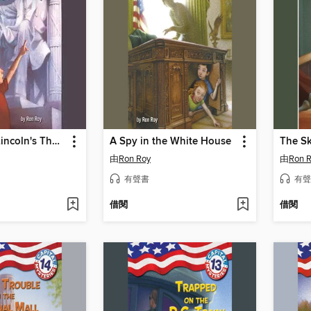
Who Broke Lincoln's Thumb?
A Spy in the White House
由
Ron Roy
由
Ron 
有聲書
有聲
借閱
借閱