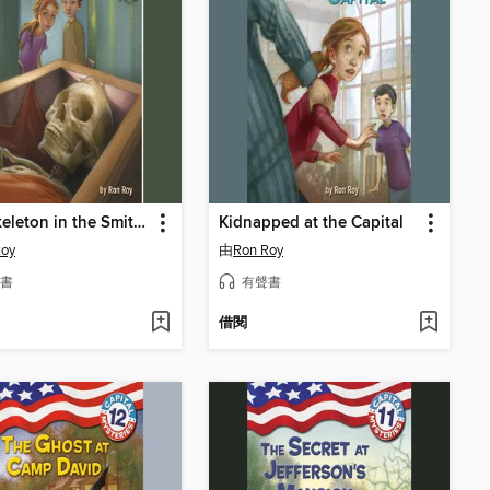
The Skeleton in the Smithsonian
Kidnapped at the Capital
Roy
由
Ron Roy
書
有聲書
借閱