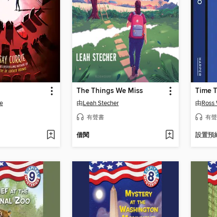
The Things We Miss
ie
由
Leah Stecher
由
Ross 
有聲書
有聲
借閱
設置預