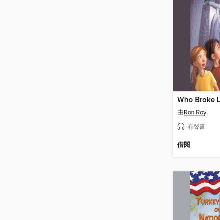
由
Ron Roy
有聲書
借閱