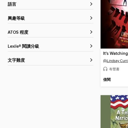
語言
興趣等級
ATOS 程度
Lexile® 閱讀分級
It's Watching
文字難度
由
Lindsay Curr
有聲書
借閱