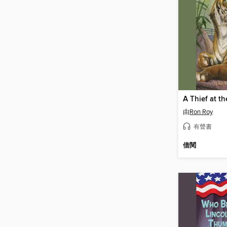
由
Ron Roy
有聲書
借閱