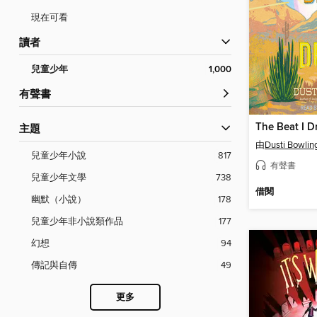
現在可看
讀者
兒童少年
1,000
有聲書
The Beat I 
主題
由
Dusti Bowlin
兒童少年小說
817
有聲書
兒童少年文學
738
借閱
幽默（小說）
178
兒童少年非小說類作品
177
幻想
94
傳記與自傳
49
更多