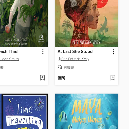
ach Thief
At Last She Stood
 Joan Smith
由
Erin Entrada Kelly
書
有聲書
借閱