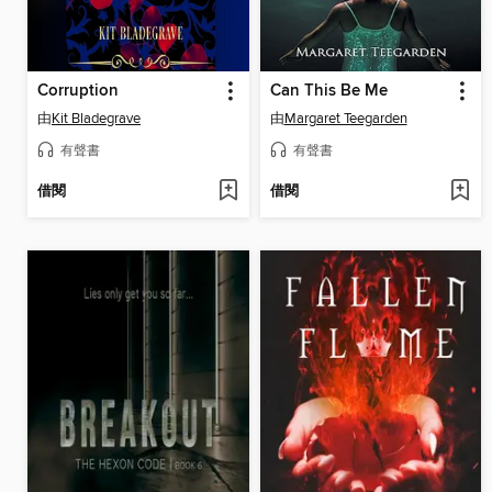
Corruption
Can This Be Me
由
Kit Bladegrave
由
Margaret Teegarden
有聲書
有聲書
借閱
借閱