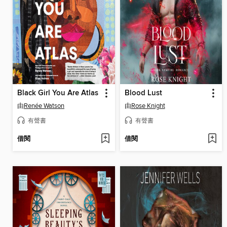
Black Girl You Are Atlas
Blood Lust
由
Renée Watson
由
Rose Knight
有聲書
有聲書
借閱
借閱