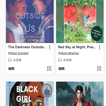
The Darkness Outside Us
Red Sky at Night, Poet's Delight
由
Eliot Schrefer
由
Alex Wharton
有聲書
有聲書
借閱
借閱