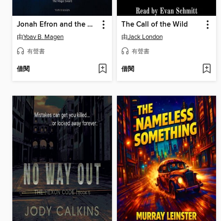
Jonah Efron and the Knights of the Round Table
The Call of the Wild
由
Yoav B. Magen
由
Jack London
有聲書
有聲書
借閱
借閱