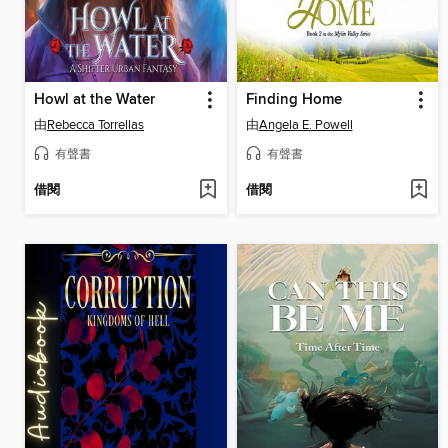
Howl at the Water
Finding Home
由
Rebecca Torrellas
由
Angela E. Powell
有聲書
有聲書
借閱
借閱