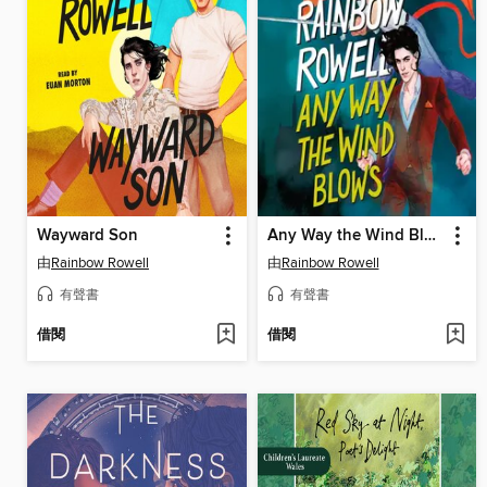
Wayward Son
Any Way the Wind Blows
由
Rainbow Rowell
由
Rainbow Rowell
有聲書
有聲書
借閱
借閱