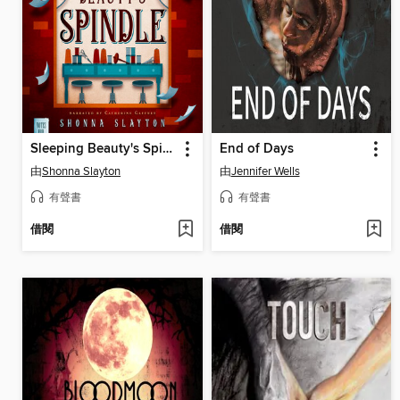
Sleeping Beauty's Spindle
End of Days
由
Shonna Slayton
由
Jennifer Wells
有聲書
有聲書
借閱
借閱