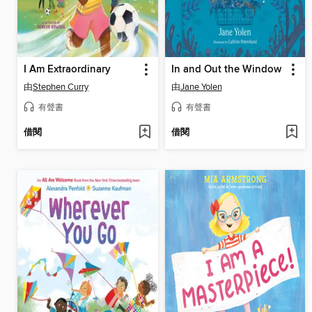
I Am Extraordinary
In and Out the Window
由
Stephen Curry
由
Jane Yolen
有聲書
有聲書
借閱
借閱