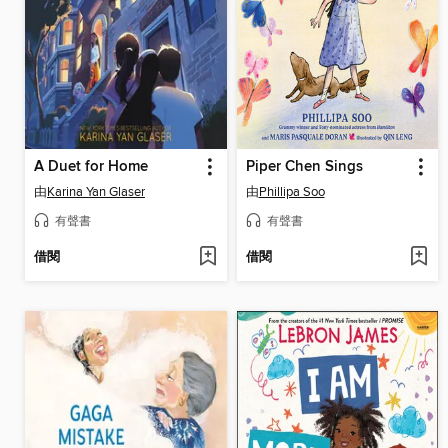
A Duet for Home
Piper Chen Sings
由
Karina Yan Glaser
由
Phillipa Soo
有聲書
有聲書
借閱
借閱