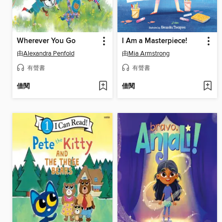
Wherever You Go
I Am a Masterpiece!
由
Alexandra Penfold
由
Mia Armstrong
有聲書
有聲書
借閱
借閱