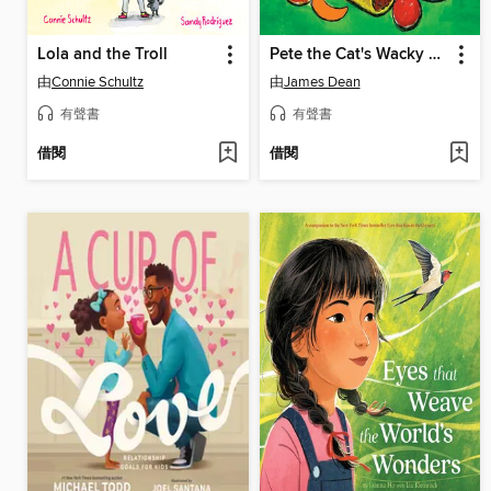
Lola and the Troll
Pete the Cat's Wacky Taco Tuesday
由
Connie Schultz
由
James Dean
有聲書
有聲書
借閱
借閱