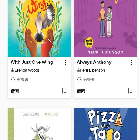
With Just One Wing
Always Anthony
由
Brenda Woods
由
Terri Libenson
有聲書
有聲書
借閱
借閱