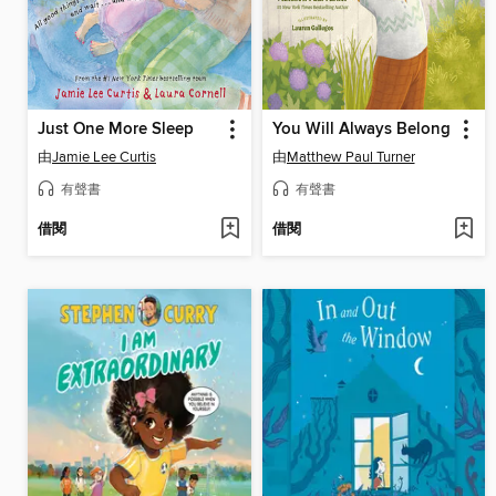
Just One More Sleep
You Will Always Belong
由
Jamie Lee Curtis
由
Matthew Paul Turner
有聲書
有聲書
借閱
借閱