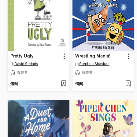
Pretty Ugly
Wrestling Mania!
由
David Sedaris
由
Stephen Shaskan
有聲書
有聲書
借閱
借閱