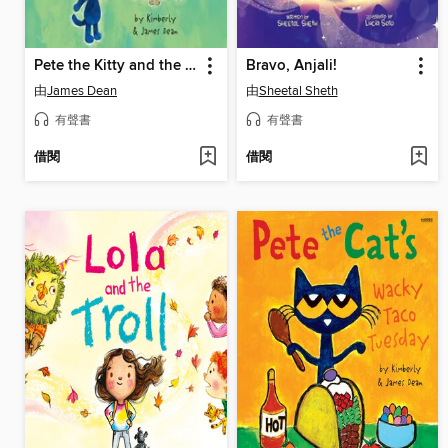
Pete the Kitty and the Three Bears
Bravo, Anjali!
由
James Dean
由
Sheetal Sheth
有聲書
有聲書
借閱
借閱