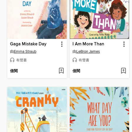
Gaga Mistake Day
I Am More Than
由
Emma Straub
由
LeBron James
有聲書
有聲書
借閱
借閱