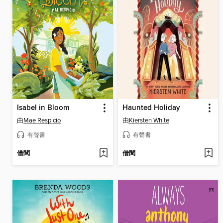
Isabel in Bloom
Haunted Holiday
由
Mae Respicio
由
Kiersten White
有聲書
有聲書
借閱
借閱