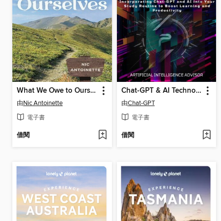
What We Owe to Ourselves
Chat-GPT & AI Technology Application for Students
由
Nic Antoinette
由
Chat-GPT
電子書
電子書
借閱
借閱