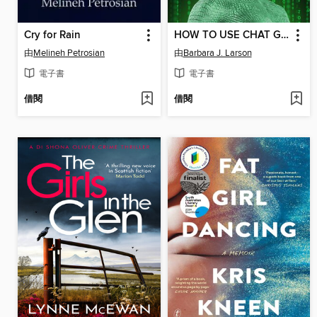
Cry for Rain
HOW TO USE CHAT GPT
由
Melineh Petrosian
由
Barbara J. Larson
電子書
電子書
借閱
借閱