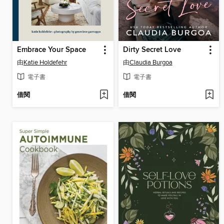
Embrace Your Space
Dirty Secret Love
由
Katie Holdefehr
由
Claudia Burgoa
電子書
電子書
借閱
借閱