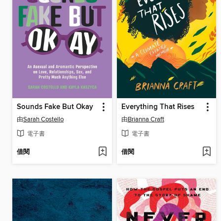
Sounds Fake But Okay
Everything That Rises
由
Sarah Costello
由
Brianna Craft
電子書
電子書
借閱
借閱