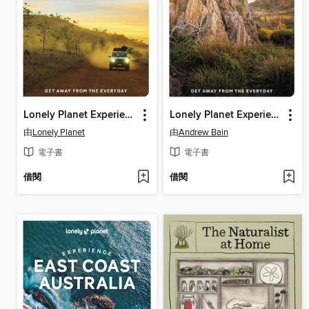
Lonely Planet Experience West Coast Australia
Lonely Planet Experience Tasmania
由
Lonely Planet
由
Andrew Bain
電子書
電子書
借閱
借閱