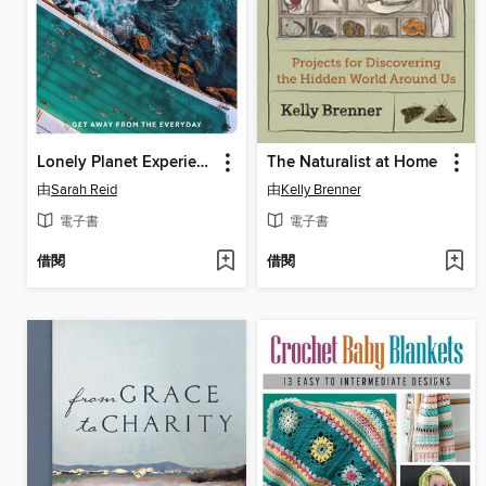
Lonely Planet Experience East Coast Australia
The Naturalist at Home
由
Sarah Reid
由
Kelly Brenner
電子書
電子書
借閱
借閱