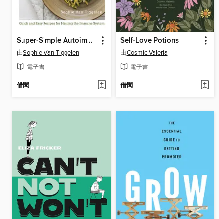
Super-Simple Autoimmune Cookbook
Self-Love Potions
由
Sophie Van Tiggelen
由
Cosmic Valeria
電子書
電子書
借閱
借閱