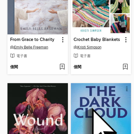
From Grace to Charity
Crochet Baby Blankets
由
Emily Belle Freeman
由
Kristi Simpson
電子書
電子書
借閱
借閱