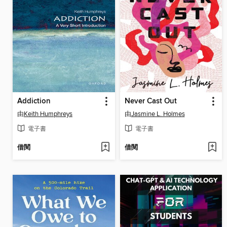
Addiction
Never Cast Out
由
Keith Humphreys
由
Jasmine L. Holmes
電子書
電子書
借閱
借閱