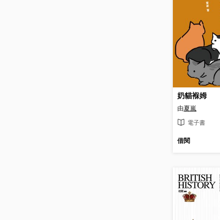
奶貓褓姆
由
夏嵐
電子書
借閱