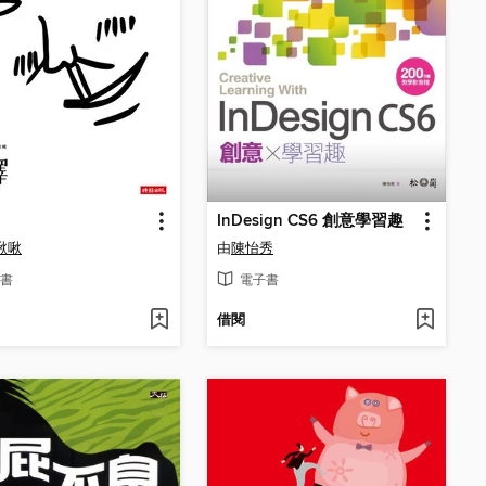
InDesign CS6 創意學習趣
啾啾
由
陳怡秀
書
電子書
借閱