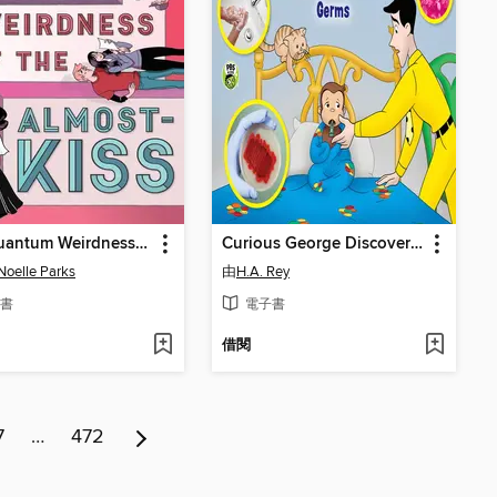
The Quantum Weirdness of the Almost-Kiss
Curious George Discovers Germs
oelle Parks
由
H.A. Rey
書
電子書
借閱
7
…
472