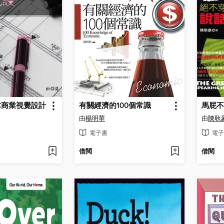
or CC商業視覺設計
有關經濟的100個常識
由
楊明華
由
陳耿
電子書
電子
借閱
借閱