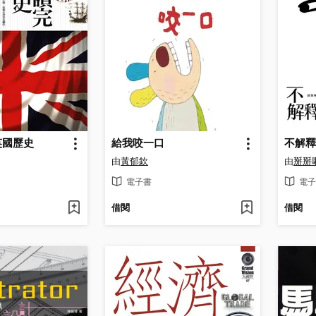
英國歷史
給我咬一口
不解釋
由
黃郁欽
由
掰掰
電子書
電子
借閱
借閱