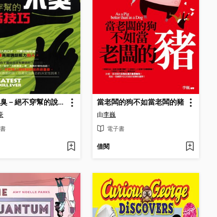
馬屁不臭－絕不穿幫的說話技巧
當老闆的狗不如當老闆的豬
豪
由
李巍
書
電子書
借閱