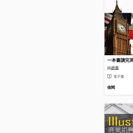
一本書讀完
由
趙麗
電子書
借閱