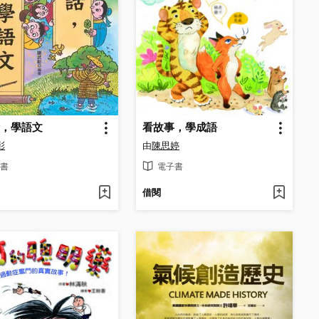
，學語文
看故事，學成語
彰
由
陳思婷
書
電子書
借閱