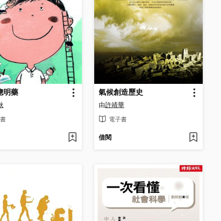
聰明藥
氣候創造歷史
秋
由
許靖華
書
電子書
借閱