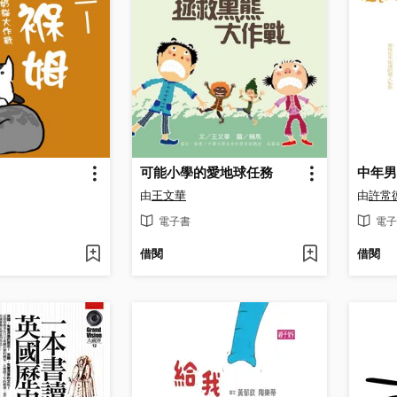
可能小學的愛地球任務
中年男
由
王文華
由
許常
電子書
電子
借閱
借閱