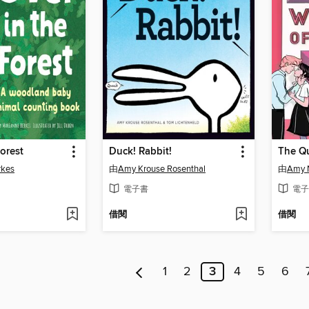
Forest
Duck! Rabbit!
rkes
由
Amy Krouse Rosenthal
由
Amy N
電子書
電子
借閱
借閱
1
2
3
4
5
6