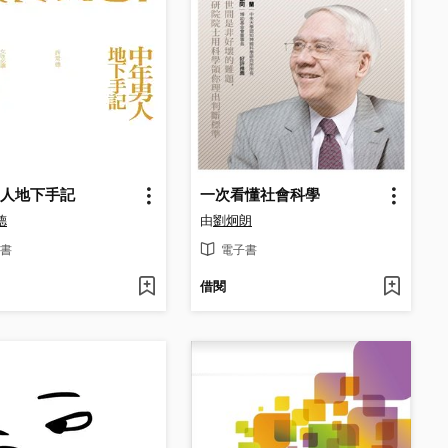
人地下手記
一次看懂社會科學
德
由
劉炯朗
書
電子書
借閱