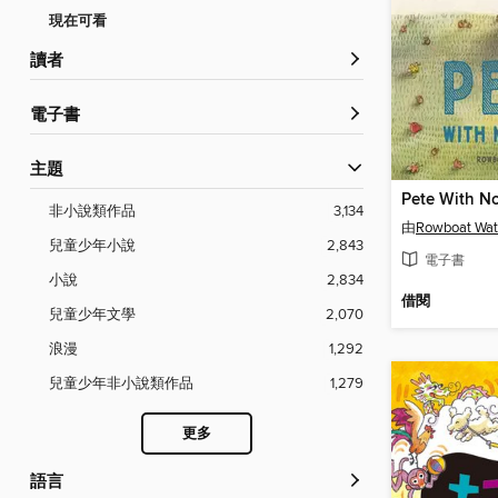
現在可看
讀者
電子書
主題
Pete With N
非小說類作品
3,134
由
Rowboat Wat
兒童少年小說
2,843
電子書
小說
2,834
借閱
兒童少年文學
2,070
浪漫
1,292
兒童少年非小說類作品
1,279
更多
語言