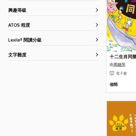
興趣等級
ATOS 程度
Lexile® 閱讀分級
文字難度
十二生肖同
由
周姚萍
電子書
借閱