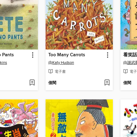
o Pants
Too Many Carrots
看笑話
kins
由
Katy Hudson
由
謝武
電子書
電子
借閱
借閱