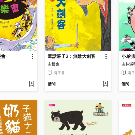
樂會
童話莊子2：無敵大劍客
小J的
由
哲也
由
林滿
電子書
電子
借閱
借閱