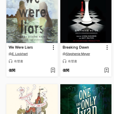
We Were Liars
Breaking Dawn
由
E. Lockhart
由
Stephenie Meyer
有聲書
有聲書
借閱
借閱