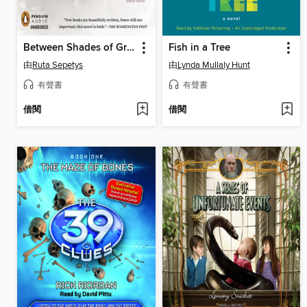
Between Shades of Gray
Fish in a Tree
由
Ruta Sepetys
由
Lynda Mullaly Hunt
有聲書
有聲書
借閱
借閱