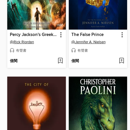
Percy Jackson's Greek Gods
The False Prince
由
Rick Riordan
由
Jennifer A. Nielsen
有聲書
有聲書
借閱
借閱