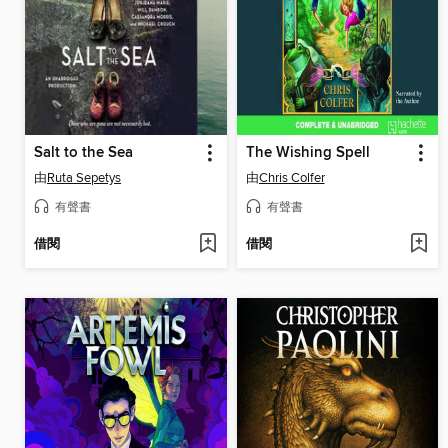
Salt to the Sea
The Wishing Spell
由
Ruta Sepetys
由
Chris Colfer
有聲書
有聲書
借閱
借閱