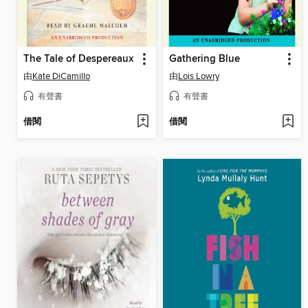
The Tale of Despereaux
Gathering Blue
由
Kate DiCamillo
由
Lois Lowry
有聲書
有聲書
借閱
借閱