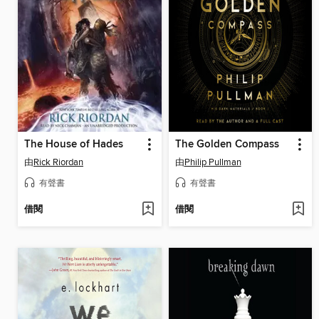
The House of Hades
The Golden Compass
由
Rick Riordan
由
Philip Pullman
有聲書
有聲書
借閱
借閱