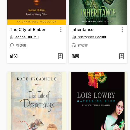
The City of Ember
Inheritance
由
Jeanne DuPrau
由
Christopher Paolini
有聲書
有聲書
借閱
借閱