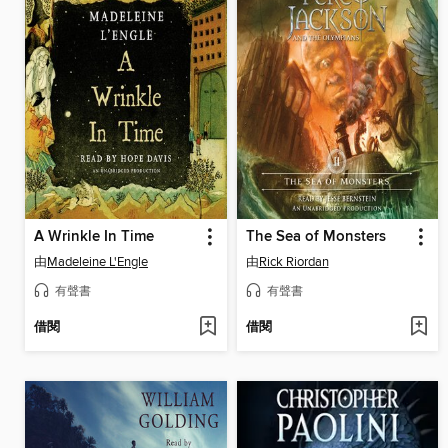
A Wrinkle In Time
The Sea of Monsters
由
Madeleine L'Engle
由
Rick Riordan
有聲書
有聲書
借閱
借閱