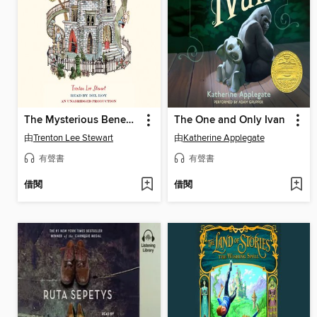
The Mysterious Benedict Society
The One and Only Ivan
由
Trenton Lee Stewart
由
Katherine Applegate
有聲書
有聲書
借閱
借閱