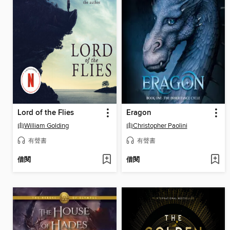
Lord of the Flies
Eragon
由
William Golding
由
Christopher Paolini
有聲書
有聲書
借閱
借閱